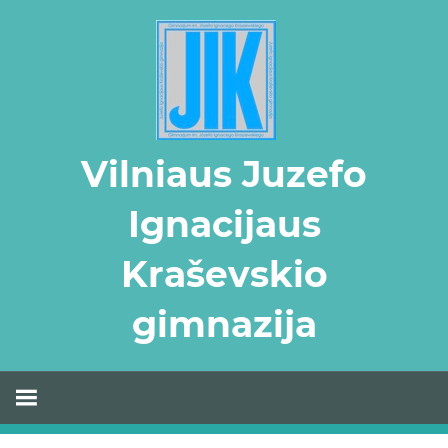
Skip
to
content
Vilniaus Juzefo
Ignacijaus
Kraševskio
gimnazija