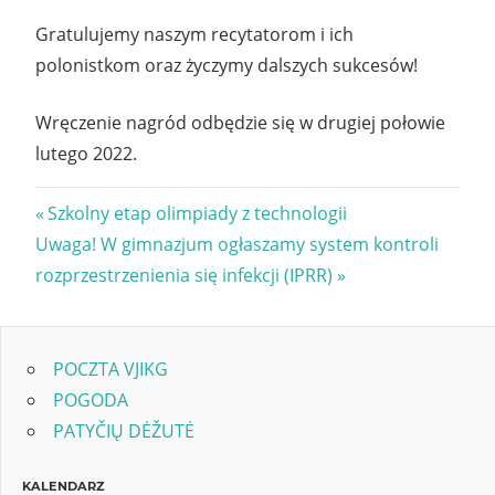
Gratulujemy naszym recytatorom i ich
polonistkom oraz życzymy dalszych sukcesów!
Wręczenie nagród odbędzie się w drugiej połowie
lutego 2022.
Nawigacja
Previous
Szkolny etap olimpiady z technologii
Next
Post:
Uwaga! W gimnazjum ogłaszamy system kontroli
wpisu
Post:
rozprzestrzenienia się infekcji (IPRR)
POCZTA VJIKG
POGODA
PATYČIŲ DĖŽUTĖ