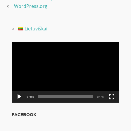
WordPress.org
Lietuviškai
Odtwarzacz
video
00:00
01:10
FACEBOOK