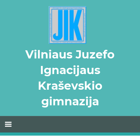
Skip
to
content
Vilniaus Juzefo
Ignacijaus
Kraševskio
gimnazija