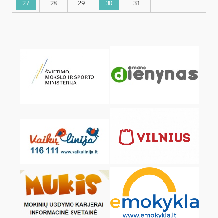
KALENDARZ
pon.
wt.
śr.
czw.
pt.
sob.
1
2
3
4
6
7
8
9
10
11
13
14
15
16
17
18
20
21
22
23
24
25