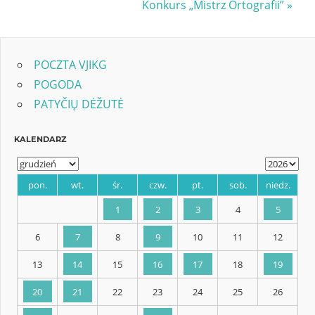
Post:
Next
Konkurs „Mistrz Ortografii”
wpisu
Post:
POCZTA VJIKG
POGODA
PATYČIŲ DĖŽUTĖ