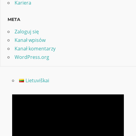
Kariera
META
Zaloguj się
Kanał wpisów
Kanał komentarzy
WordPress.org
Lietuviškai
Odtwarzacz
video