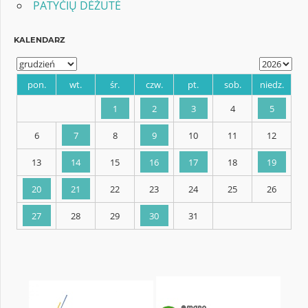
PATYČIŲ DĖŽUTĖ