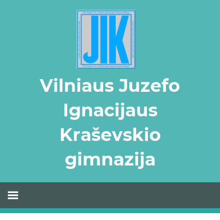
Skip
to
content
Vilniaus Juzefo
Ignacijaus
Kraševskio
gimnazija