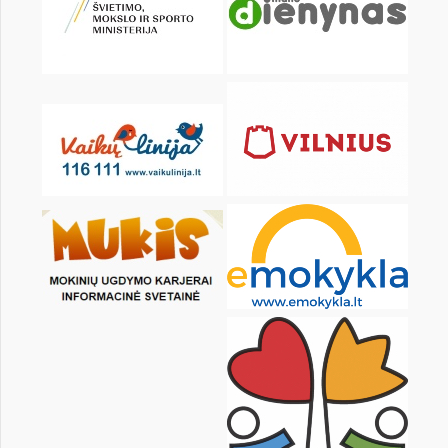
KALENDARZ
pon.
wt.
śr.
czw.
pt.
sob.
1
2
3
4
6
7
8
9
10
11
13
14
15
16
17
18