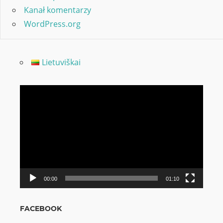
Kanał komentarzy
WordPress.org
Lietuviškai
Odtwarzacz
video
00:00
01:10
FACEBOOK