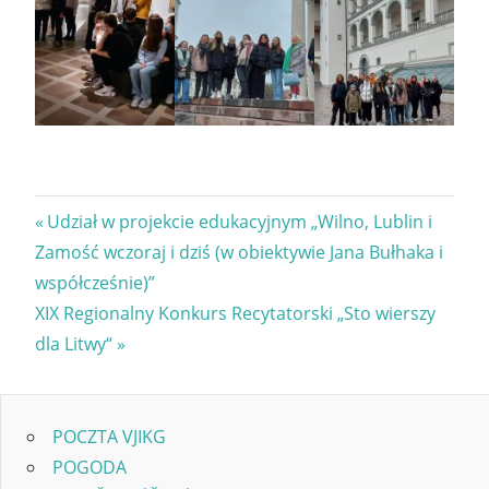
Nawigacja
Previous
Udział w projekcie edukacyjnym „Wilno, Lublin i
Post:
Zamość wczoraj i dziś (w obiektywie Jana Bułhaka i
wpisu
współcześnie)”
Next
XIX Regionalny Konkurs Recytatorski „Sto wierszy
Post:
dla Litwy“
POCZTA VJIKG
POGODA