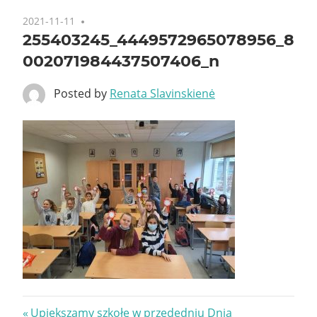
2021-11-11
255403245_4449572965078956_8
002071984437507406_n
Posted by
Renata Slavinskienė
Nawigacja
Previous
Upiększamy szkołę w przededniu Dnia