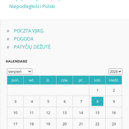
Post:
Niepodległości Polski
wpisu
POCZTA VJIKG
POGODA
PATYČIŲ DĖŽUTĖ