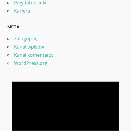
Przydatne linki
Kariera
META
Zaloguj się
Kanał wpisów
Kanał komentarzy
WordPress.org
Odtwarzacz
video