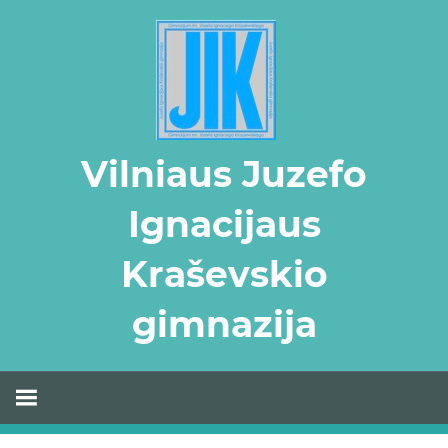
Skip
to
content
Vilniaus Juzefo
Ignacijaus
Kraševskio
gimnazija