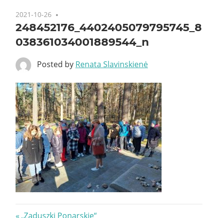
2021-10-26
248452176_4402405079795745_8
038361034001889544_n
Posted by
Renata Slavinskienė
Nawigacja
Previous
„Zaduszki Ponarskie“