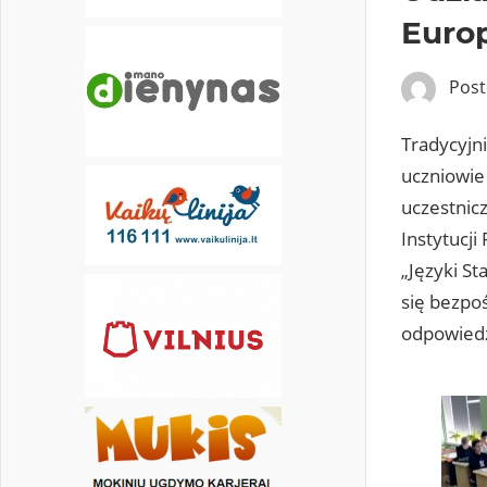
Euro
Pos
Tradycyjn
uczniowie 
uczestnic
Instytucj
„Języki S
się bezpoś
odpowiedz