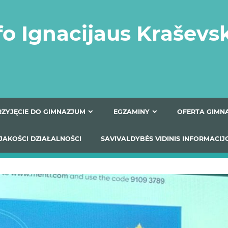
fo Ignacijaus Kraševs
PRZYJĘCIE DO GIMNAZJUM
EGZAMINY
O
YNIKI JAKOŚCI DZIAŁALNOŚCI
SAVIVALDYBĖS VIDINIS