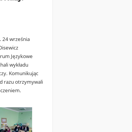
. 24 września
Disewicz
ntrum Językowe
hali wykładu
eczy. Komunikując
od razu otrzymywali
dczeniem.