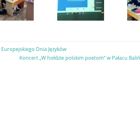
gacja
Europejskiego Dnia Języków
Next
Koncert „W hołdzie polskim poetom” w Pałacu Bali
u
Post: