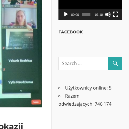
00:00
01:10
FACEBOOK
Użytkownicy online:
5
Razem
odwiedzających:
746 174
okazji