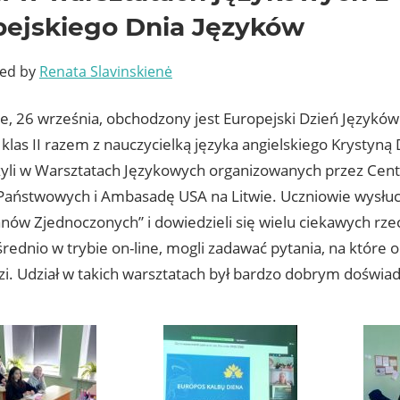
pejskiego Dnia Języków
ted by
Renata Slavinskienė
ie, 26 września, obchodzony jest Europejski Dzień Języków
klas II razem z nauczycielką języka angielskiego Krystyną 
zyli w Warsztatach Językowych organizowanych przez Ce
i Państwowych i Ambasadę USA na Litwie. Uczniowie wysłuc
tanów Zjednoczonych” i dowiedzieli się wielu ciekawych rz
rednio w trybie on-line, mogli zadawać pytania, na które 
i. Udział w takich warsztatach był bardzo dobrym doświa