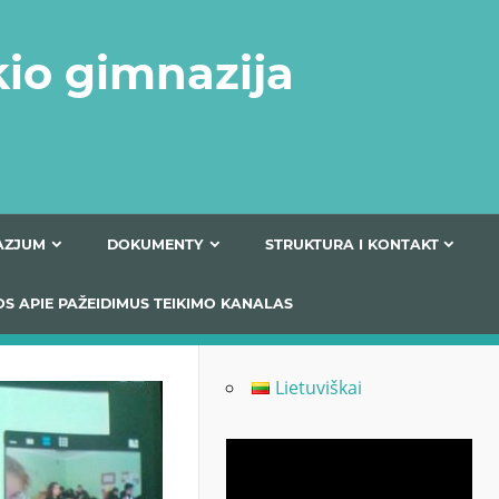
kio gimnazija
FERTA GIMNAZJUM
DOKUMENTY
STRUKTURA
 INFORMACIJOS APIE PAŽEIDIMUS TEIKIMO KANALAS
Lietuviškai
Odtwarzacz
video