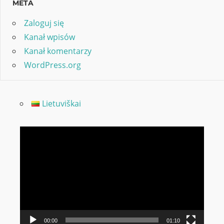
META
Zaloguj się
Kanał wpisów
Kanał komentarzy
WordPress.org
Lietuviškai
Odtwarzacz
video
00:00
01:10