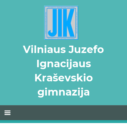
Skip
to
content
Vilniaus Juzefo
Ignacijaus
Kraševskio
gimnazija