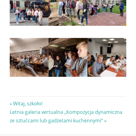
Nawigacja
Previous
Witaj, szkoło!
Next
Post:
Letnia galeria wirtualna „Kompozycja dynamiczna
wpisu
Post:
ze sztućcami lub gadżetami kuchennymi“