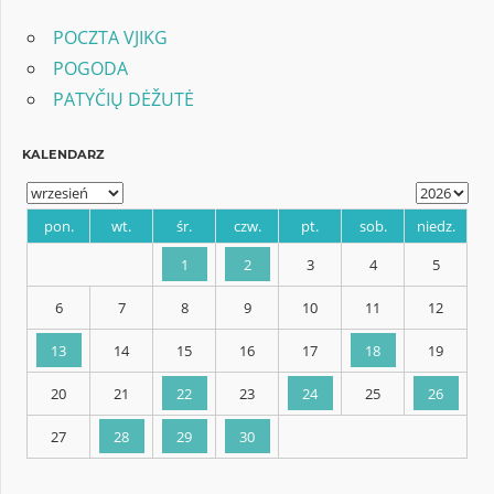
POCZTA VJIKG
POGODA
PATYČIŲ DĖŽUTĖ