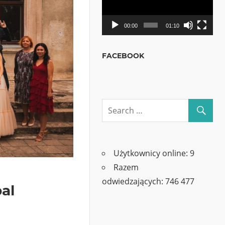
00:00
01:10
FACEBOOK
Użytkownicy online:
9
Razem
odwiedzających:
746 477
al