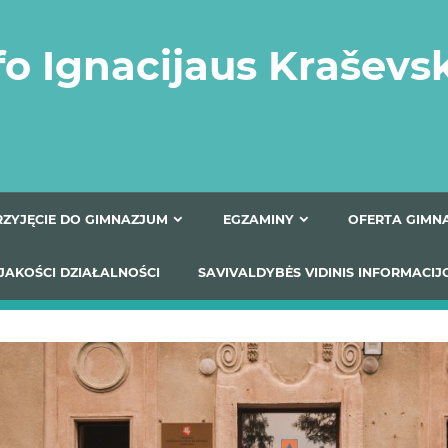
fo Ignacijaus Kraševs
PRZYJĘCIE DO GIMNAZJUM
EGZAMINY
O
YNIKI JAKOŚCI DZIAŁALNOŚCI
SAVIVALDYBĖS VIDINIS