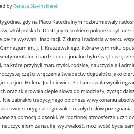
ted by
Renata Slavinskienė
2 tygodnie, gdy na Placu Katedralnym rozbrzmiewały rados
ów szkół polskich. Dostojnym krokiem poloneza byli uczni
e pełne wyzwań i inspiracji. Z dumą i radością w sercu w
Gimnazjum im. J. I. Kraszewskiego, która w tym roku opuś
 Sentymentalne i bardzo emocjonalne było święto wręcze
i, na które przybyli maturzyści, rodzice, nauczyciele i admin
oczystej części wręczenia świadectw dojrzałości jako pier
gimnazjum Helena Juchniewicz. Podsumowała wyniki egz
ch oraz skierowała ciepłe słowa do młodzieży, życząc dal
. Nie zabrakło tradycyjnego poloneza w wykonaniu absol
jak również oryginalnego walcu i czułych słów pożegnania,
ane za pomocą piosenki. W rodzinnej atmosferze uczniow
i nauczycielom za naukę, wytrwałość, możliwość bycia sa