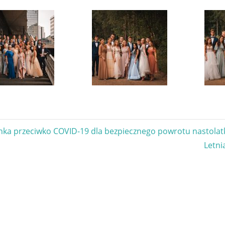
gacja
nka przeciwko COVID-19 dla bezpiecznego powrotu nastolat
Next
Letni
u
Post: