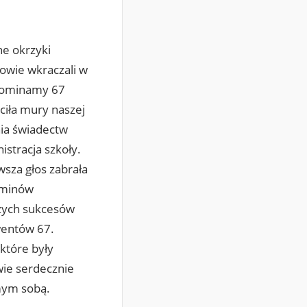
ne okrzyki
owie wkraczali w
spominamy 67
ciła mury naszej
nia świadectw
istracja szkoły.
wsza głos zabrała
aminów
szych sukcesów
wentów 67.
 które były
ie serdecznie
mym sobą.