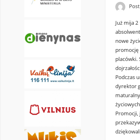
Pos
30
31
Już mija 
absolwent
nowe życi
promocję 
placówki.
dojrzałośc
Podczas ur
dyrektor 
maturalny
życiowych
Promocji, 
przekazyw
dziękowal