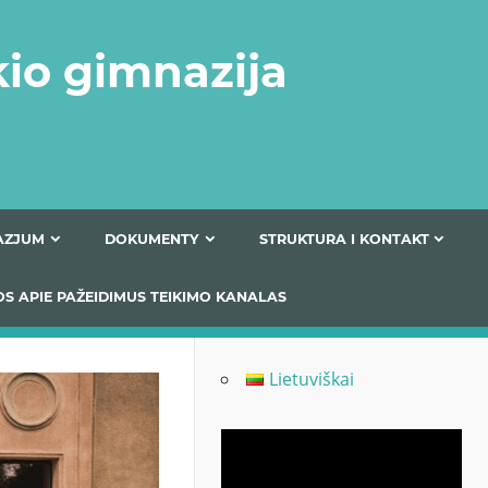
kio gimnazija
FERTA GIMNAZJUM
DOKUMENTY
STRUKTURA
 INFORMACIJOS APIE PAŽEIDIMUS TEIKIMO KANALAS
Lietuviškai
Odtwarzacz
video