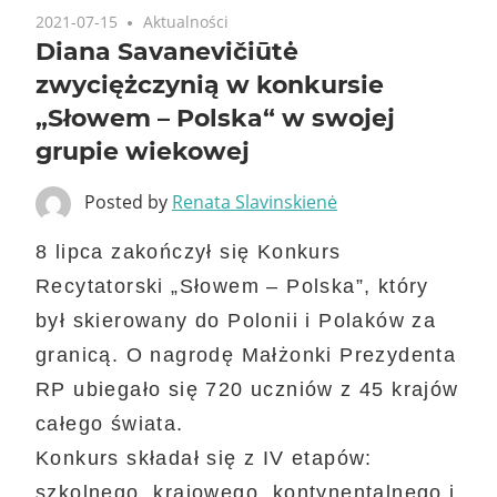
2021-07-15
Aktualności
Diana Savanevičiūtė
zwyciężczynią w konkursie
„Słowem – Polska“ w swojej
grupie wiekowej
Posted by
Renata Slavinskienė
8 lipca zakończył się Konkurs
Recytatorski „Słowem – Polska”, który
był skierowany do Polonii i Polaków za
granicą. O nagrodę Małżonki Prezydenta
RP ubiegało się 720 uczniów z 45 krajów
całego świata.
Konkurs składał się z IV etapów:
szkolnego, krajowego, kontynentalnego i