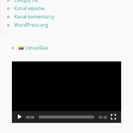
Kanał wpisów
Kanał komentarzy
WordPress.org
Lietuviškai
Odtwarzacz
video
00:00
01:10