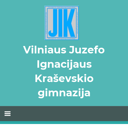
Skip
to
content
Vilniaus Juzefo
Ignacijaus
Kraševskio
gimnazija