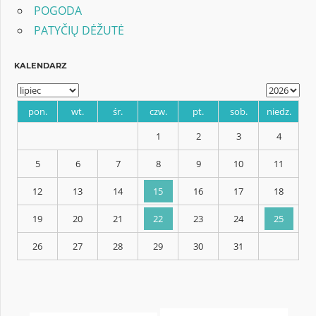
POGODA
PATYČIŲ DĖŽUTĖ