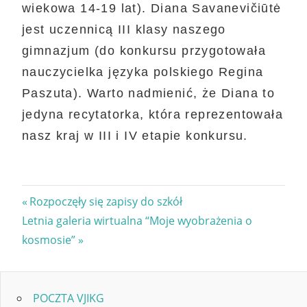
wiekowa 14-19 lat). Diana Savanevičiūtė
jest uczennicą III klasy naszego
gimnazjum (do konkursu przygotowała
nauczycielka języka polskiego Regina
Paszuta). Warto nadmienić, że Diana to
jedyna recytatorka, która reprezentowała
nasz kraj w III i IV etapie konkursu.
Nawigacja
Previous
Rozpoczęły się zapisy do szkół
Next
Post:
Letnia galeria wirtualna “Moje wyobrażenia o
wpisu
Post:
kosmosie”
POCZTA VJIKG