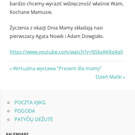
bardzo chcemy wyrazić wdzięczność właśnie Wam,
Kochane Mamusie.
Życzenia z okazji Dnia Mamy składają nasi
pierwszacy Agata Nowik i Adam Dowgiało.
https://www.youtube.com/watch?v=N5kyAKRq4q0
Nawigacja
Previous
Wirtualna wystawa “Prezent dla mamy”
Post:
Next
Dzień Matki
wpisu
Post:
POCZTA VJIKG
POGODA
PATYČIŲ DĖŽUTĖ