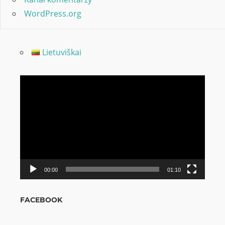
WordPress.org
Lietuviškai
Odtwarzacz
video
00:00
01:10
FACEBOOK