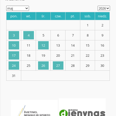
KALENDARZ
pon.
wt.
śr.
czw.
pt.
sob.