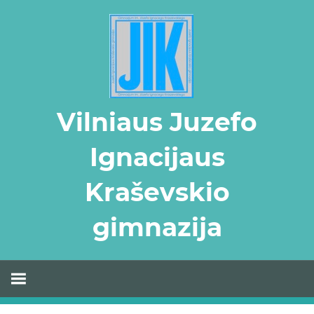
Skip
to
content
Vilniaus Juzefo
Ignacijaus
Kraševskio
gimnazija