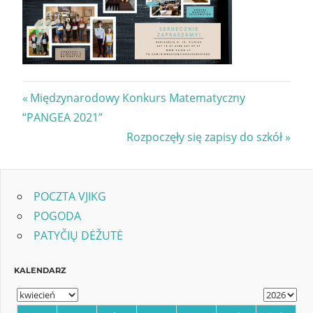
Nawigacja
Previous
Międzynarodowy Konkurs Matematyczny
Post:
“PANGEA 2021”
wpisu
Next
Rozpoczęły się zapisy do szkół
Post:
POCZTA VJIKG
POGODA
PATYČIŲ DĖŽUTĖ