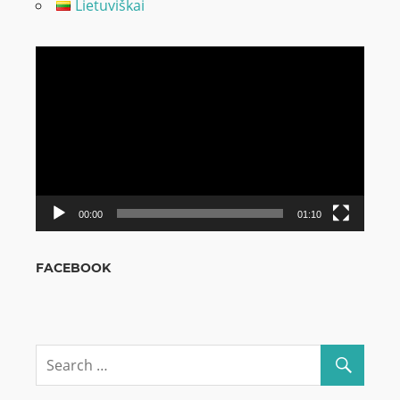
Lietuviškai
Odtwarzacz
video
00:00
01:10
FACEBOOK