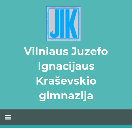
Skip
to
content
Vilniaus Juzefo
Ignacijaus
Kraševskio
gimnazija