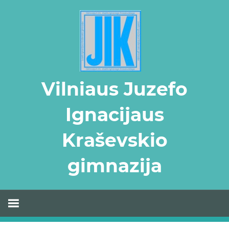
Skip
to
content
Vilniaus Juzefo
Ignacijaus
Kraševskio
gimnazija