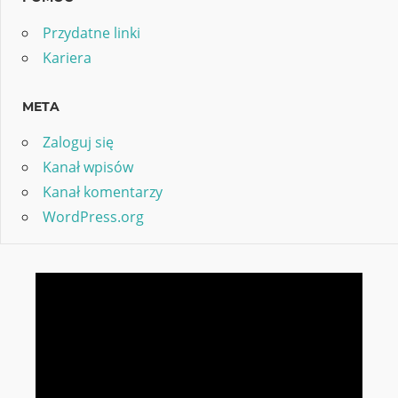
Przydatne linki
Kariera
META
Zaloguj się
Kanał wpisów
Kanał komentarzy
WordPress.org
Odtwarzacz
video