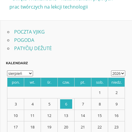
Post:
prac twórczych na lekcji technologii
wpisu
POCZTA VJIKG
POGODA
PATYČIŲ DĖŽUTĖ