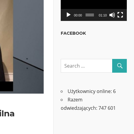
00:00
01:10
FACEBOOK
Użytkownicy online:
6
Razem
odwiedzających:
747 601
ilna