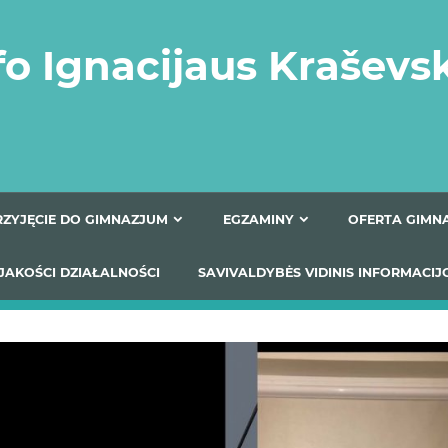
fo Ignacijaus Kraševs
PRZYJĘCIE DO GIMNAZJUM
EGZAMINY
O
YNIKI JAKOŚCI DZIAŁALNOŚCI
SAVIVALDYBĖS VIDINIS