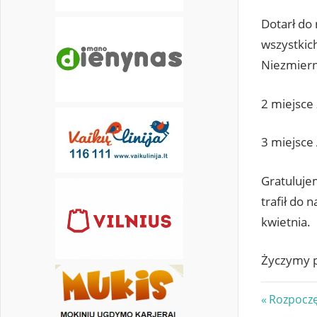
Dotarł do 
wszystkic
Niezmiern
2 miejsce 
3 miejsce 
Gratuluje
trafił do
kwietnia.
Życzymy 
Nawi
Previous
Rozpoczę