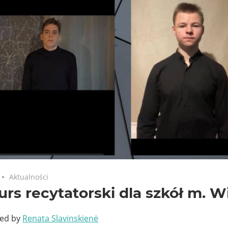
Aktualności
rs recytatorski dla szkół m. W
ted by
Renata Slavinskienė