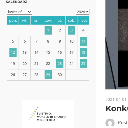
KALENDARZ
pon.
wt.
śr.
czw.
pt.
sob.
niedz.
1
2
3
4
5
6
7
8
9
10
11
12
13
14
15
16
17
18
2021-04-01
Konku
19
20
21
22
23
24
25
Pos
26
27
28
29
30