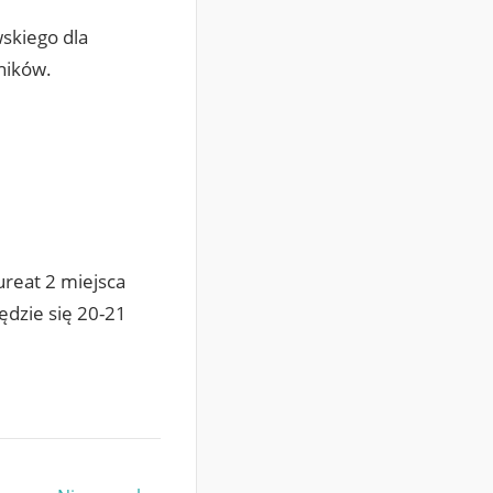
wskiego dla
ników.
ureat 2 miejsca
ędzie się 20-21