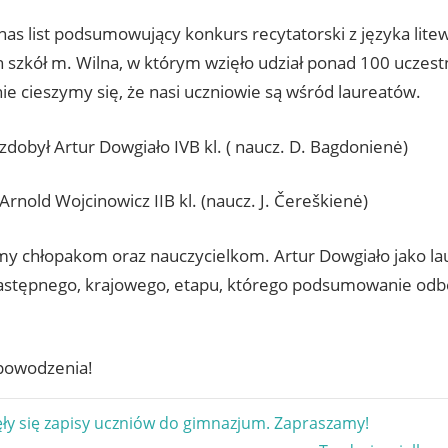
nas list podsumowujący konkurs recytatorski z języka lite
h szkół m. Wilna, w którym wzięło udział ponad 100 uczest
ie cieszymy się, że nasi uczniowie są wśród laureatów.
zdobył Artur Dowgiało IVB kl. ( naucz. D. Bagdonienė)
Arnold Wojcinowicz IIB kl. (naucz. J. Čereškienė)
my chłopakom oraz nauczycielkom. Artur Dowgiało jako la
 następnego, krajowego, etapu, którego podsumowanie odb
powodzenia!
gacja
ły się zapisy uczniów do gimnazjum. Zapraszamy!