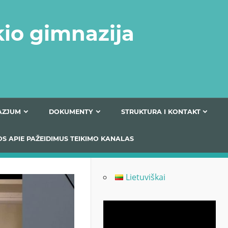
kio gimnazija
FERTA GIMNAZJUM
DOKUMENTY
STRUKTURA
 INFORMACIJOS APIE PAŽEIDIMUS TEIKIMO KANALAS
Lietuviškai
Odtwarzacz
video