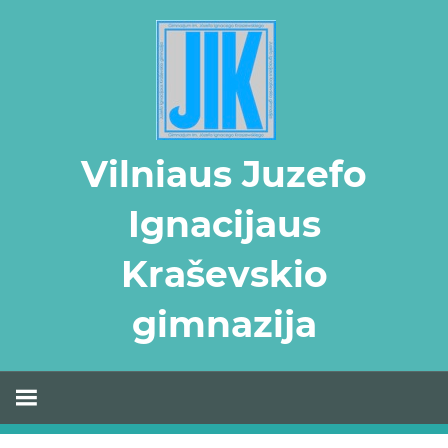
Skip
to
content
Vilniaus Juzefo
Ignacijaus
Kraševskio
gimnazija