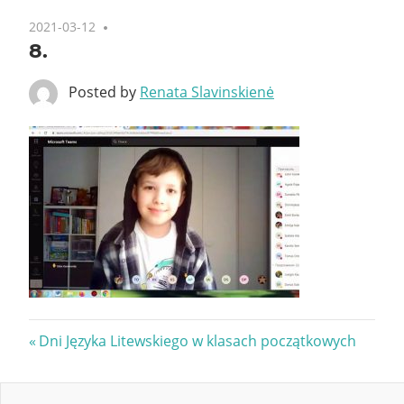
2021-03-12
8.
Posted by
Renata Slavinskienė
Nawigacja
Previous
Dni Języka Litewskiego w klasach początkowych
Post:
wpisu