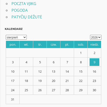
POCZTA VJIKG
POGODA
PATYČIŲ DĖŽUTĖ
KALENDARZ