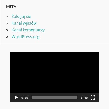
META
Zaloguj się
Kanał wpisów
Kanał komentarzy
WordPress.org
Odtwarzacz
video
00:00
01:10