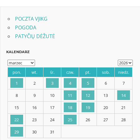
POCZTA VJIKG
POGODA
PATYČIŲ DĖŽUTĖ