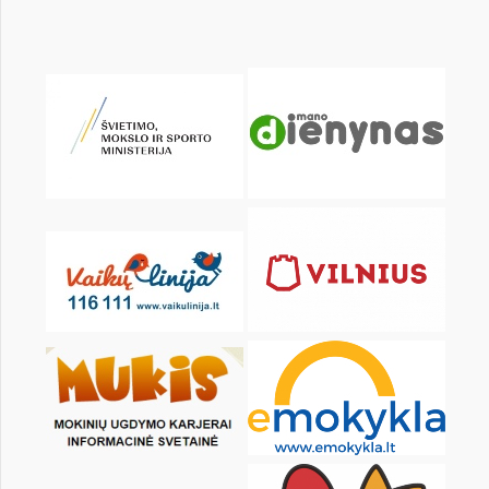
KALENDARZ
pon.
wt.
śr.
czw.
pt.
sob.
1
2
3
4
5
6
8
9
10
11
12
13
15
16
17
18
19
20