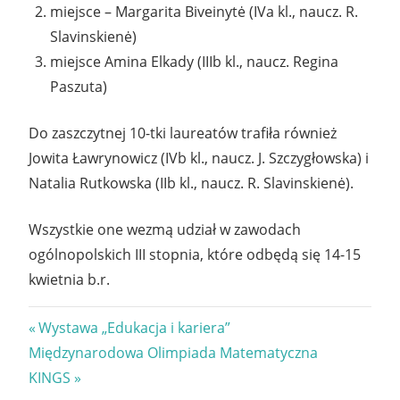
miejsce – Margarita Biveinytė (IVa kl., naucz. R.
Slavinskienė)
miejsce Amina Elkady (IIIb kl., naucz. Regina
Paszuta)
Do zaszczytnej 10-tki laureatów trafiła również
Jowita Ławrynowicz (IVb kl., naucz. J. Szczygłowska) i
Natalia Rutkowska (IIb kl., naucz. R. Slavinskienė).
Wszystkie one wezmą udział w zawodach
ogólnopolskich III stopnia, które odbędą się 14-15
kwietnia b.r.
Nawigacja
Previous
Wystawa „Edukacja i kariera”
Next
Post:
Międzynarodowa Olimpiada Matematyczna
wpisu
Post:
KINGS