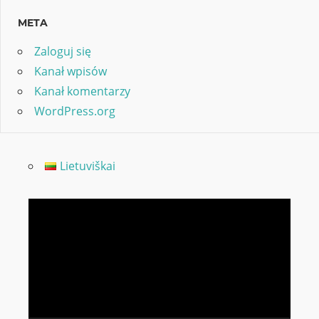
META
Zaloguj się
Kanał wpisów
Kanał komentarzy
WordPress.org
Lietuviškai
Odtwarzacz
video