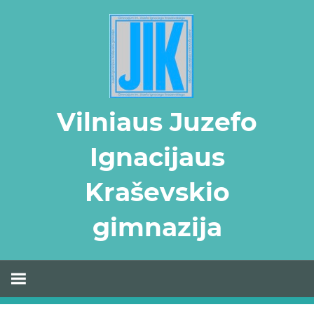
Skip
to
content
Vilniaus Juzefo
Ignacijaus
Kraševskio
gimnazija