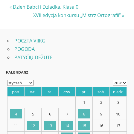
Nawigacja
Previous
Dzień Babci i Dziadka. Klasa 0
Post:
Next
XVII edycja konkursu „Mistrz Ortografii”
wpisu
Post:
POCZTA VJIKG
POGODA
PATYČIŲ DĖŽUTĖ