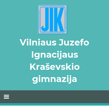
Skip
to
content
Vilniaus Juzefo
Ignacijaus
Kraševskio
gimnazija