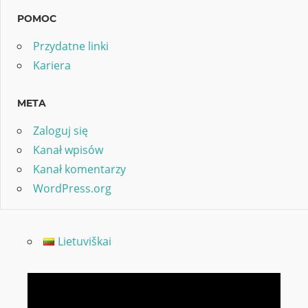
POMOC
Przydatne linki
Kariera
META
Zaloguj się
Kanał wpisów
Kanał komentarzy
WordPress.org
Lietuviškai
Odtwarzacz
video