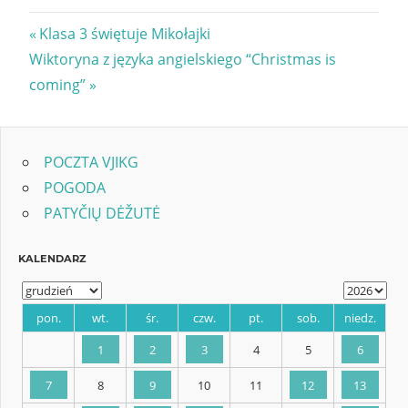
Nawigacja
Previous
Klasa 3 świętuje Mikołajki
Next
Post:
Wiktoryna z języka angielskiego “Christmas is
wpisu
Post:
coming”
POCZTA VJIKG
POGODA
PATYČIŲ DĖŽUTĖ