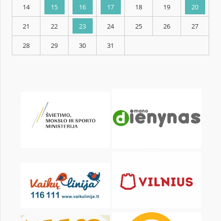
KALENDARZ
pon.
wt.
śr.
czw.
pt.
sob.
1
2
3
4
5
7
8
9
10
11
12