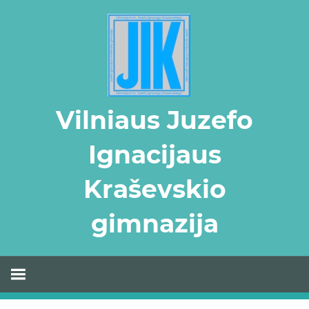
Skip
to
content
Vilniaus Juzefo
Ignacijaus
Kraševskio
gimnazija