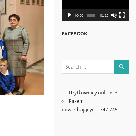
00:00
01:10
FACEBOOK
Użytkownicy online:
3
Razem
odwiedzających:
747 245