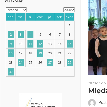
KALENDARZ
pon.
wt.
śr.
czw.
pt.
sob.
niedz.
1
2
3
4
5
6
7
8
9
10
11
12
13
14
15
2020-11-16
Międ
16
17
18
19
20
21
22
Pos
23
24
25
26
27
28
29