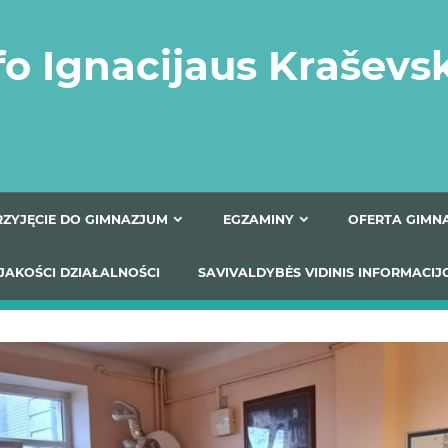
fo Ignacijaus Kraševs
PRZYJĘCIE DO GIMNAZJUM
EGZAMINY
O
YNIKI JAKOŚCI DZIAŁALNOŚCI
SAVIVALDYBĖS VIDINIS