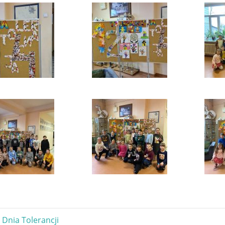
gacja
Dnia Tolerancji