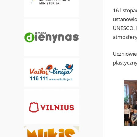
16 listop
30
ustanowio
UNESCO. P
atmosfery
Uczniowie
plastyczn