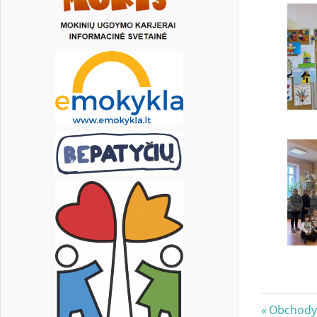
Nawi
Previous
Obchody 