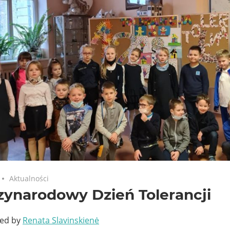
Aktualności
zynarodowy Dzień Tolerancji
ted by
Renata Slavinskienė