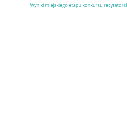
Next
Wyniki miejskiego etapu konkursu recytators
u
Post: