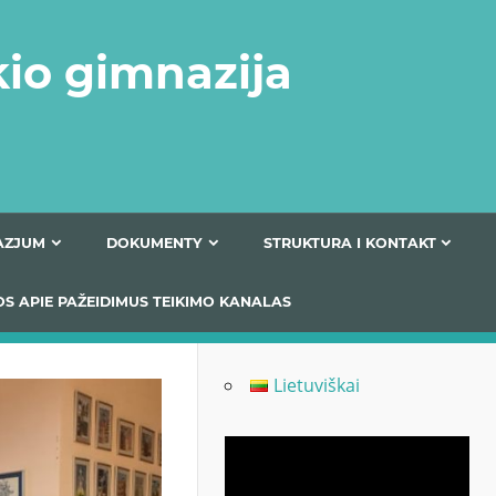
kio gimnazija
FERTA GIMNAZJUM
DOKUMENTY
STRUKTURA
 INFORMACIJOS APIE PAŽEIDIMUS TEIKIMO KANALAS
Lietuviškai
Odtwarzacz
video