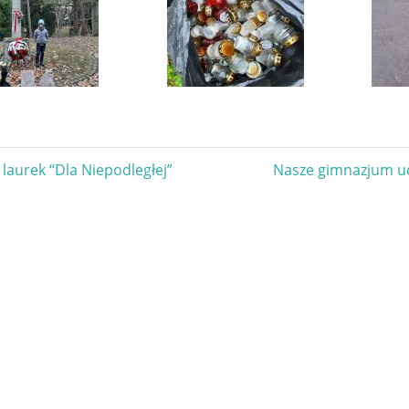
gacja
Next
laurek “Dla Niepodległej”
Nasze gimnazjum uc
Post:
u