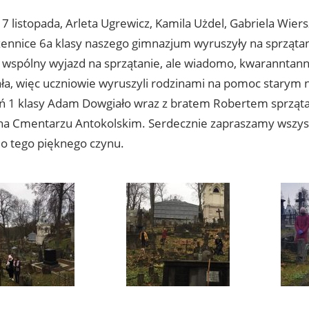
 7 listopada, Arleta Ugrewicz, Kamila Użdel, Gabriela Wier
zennice 6a klasy naszego gimnazjum wyruszyły na sprzątan
 wspólny wyjazd na sprzątanie, ale wiadomo, kwaranntan
ła, więc uczniowie wyruszyli rodzinami na pomoc starym 
eń 1 klasy Adam Dowgiało wraz z bratem Robertem sprząta
 na Cmentarzu Antokolskim. Serdecznie zapraszamy wszyst
do tego pięknego czynu.