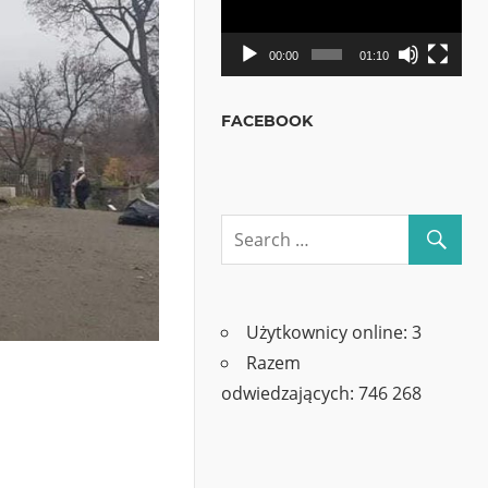
00:00
01:10
FACEBOOK
Użytkownicy online:
3
Razem
odwiedzających:
746 268