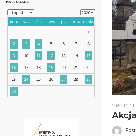
KALENDARZ
pon.
wt.
śr.
czw.
pt.
sob.
niedz.
1
2
3
4
5
6
7
8
9
10
11
12
13
14
15
2020-11-11
Akcja
16
17
18
19
20
21
22
Pos
23
24
25
26
27
28
29