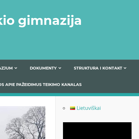
kio gimnazija
FERTA GIMNAZJUM
DOKUMENTY
STRUKTURA
 INFORMACIJOS APIE PAŽEIDIMUS TEIKIMO KANALAS
Lietuviškai
Odtwarzacz
video