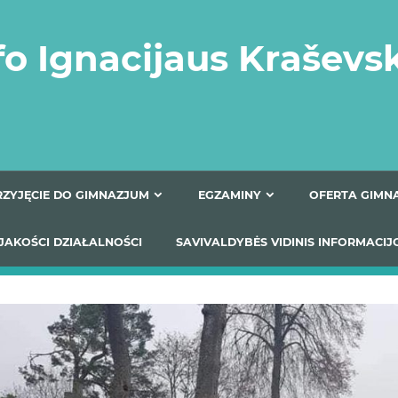
fo Ignacijaus Kraševs
PRZYJĘCIE DO GIMNAZJUM
EGZAMINY
O
YNIKI JAKOŚCI DZIAŁALNOŚCI
SAVIVALDYBĖS VIDINIS