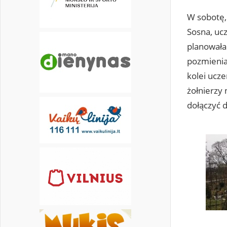
W sobotę,
30
Sosna, uc
planowała
pozmienia
kolei ucz
żołnierzy
dołączyć 