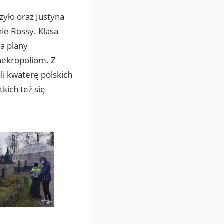
szyło oraz Justyna
ie Rossy. Klasa
na plany
nekropoliom. Z
li kwaterę polskich
kich też się