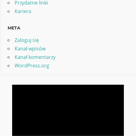
Przydatne linki
Kariera
META
Zaloguj się
Kanał wpisów
Kanał komentarzy
WordPress.org
Odtwarzacz
video