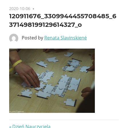
2020-10-06
120911676_3309944455708485_6
371498199129614327_o
Posted by
Renata Slavinskienė
Nawigacja
Previous
Dzień Nauczyciela