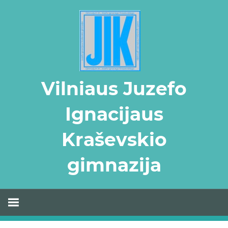
Skip
to
content
Vilniaus Juzefo
Ignacijaus
Kraševskio
gimnazija