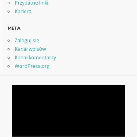
Przydatne linki
Kariera
META
Zaloguj się
Kanał wpisów
Kanał komentarzy
WordPress.org
Odtwarzacz
video