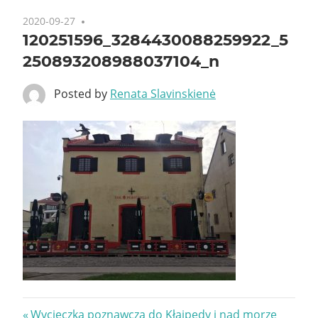
2020-09-27
120251596_3284430088259922_5
250893208988037104_n
Posted by
Renata Slavinskienė
Nawigacja
Previous
Wycieczka poznawcza do Kłajpedy i nad morze