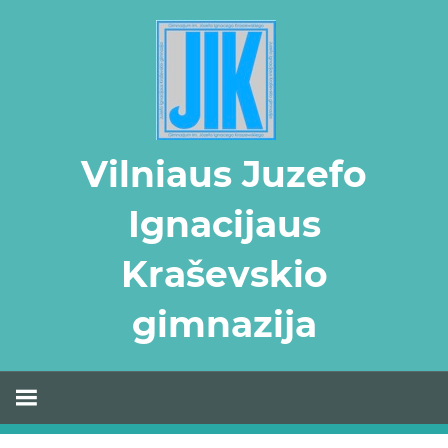
Skip
to
content
Vilniaus Juzefo
Ignacijaus
Kraševskio
gimnazija