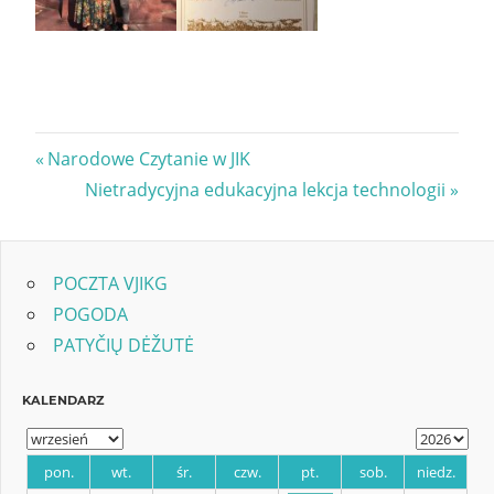
Nawigacja
Previous
Narodowe Czytanie w JIK
Post:
Next
Nietradycyjna edukacyjna lekcja technologii
wpisu
Post:
POCZTA VJIKG
POGODA
PATYČIŲ DĖŽUTĖ