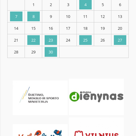
KALENDARZ
pon.
wt.
śr.
czw.
pt.
sob.