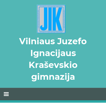
Skip
to
content
Vilniaus Juzefo
Ignacijaus
Kraševskio
gimnazija