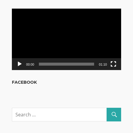
Odtwarzacz
video
00:00
01:10
FACEBOOK