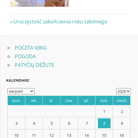
Nawigacja
Previous
Uroczystość zakończenia roku szkolnego
Post:
wpisu
POCZTA VJIKG
POGODA
PATYČIŲ DĖŽUTĖ