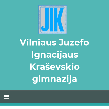
Skip
to
content
Vilniaus Juzefo
Ignacijaus
Kraševskio
gimnazija