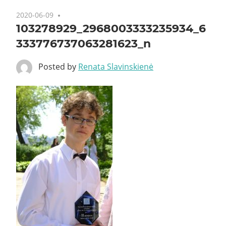
2020-06-09
103278929_2968003333235934_6
333776737063281623_n
Posted by
Renata Slavinskienė