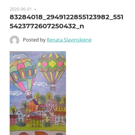
2020-06-01
83284018_2949122855123982_551
5423772607250432_n
Posted by
Renata Slavinskienė