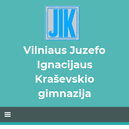
Skip
to
content
Vilniaus Juzefo
Ignacijaus
Kraševskio
gimnazija