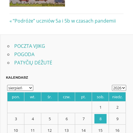
Nawigacja
Previous
“Podróże” uczniów 5a i 5b w czasach pandemii
Post:
wpisu
POCZTA VJIKG
POGODA
PATYČIŲ DĖŽUTĖ