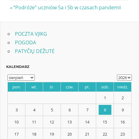
Nawigacja
Previous
“Podróże” uczniów 5a i 5b w czasach pandemii
Post:
wpisu
POCZTA VJIKG
POGODA
PATYČIŲ DĖŽUTĖ