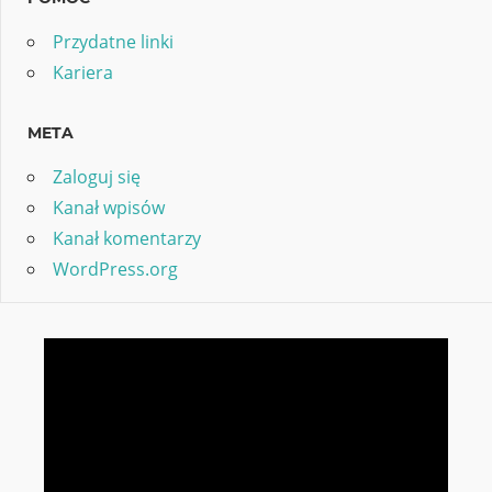
Przydatne linki
Kariera
META
Zaloguj się
Kanał wpisów
Kanał komentarzy
WordPress.org
Odtwarzacz
video