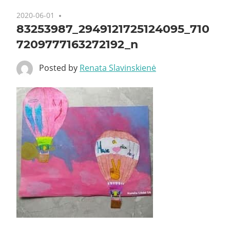
2020-06-01
83253987_2949121725124095_710
7209777163272192_n
Posted by
Renata Slavinskienė