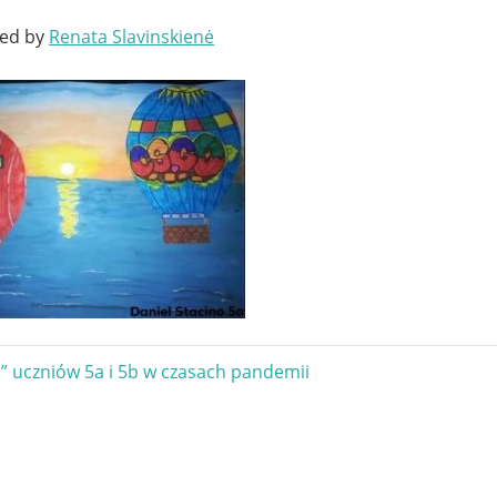
ted by
Renata Slavinskienė
gacja
” uczniów 5a i 5b w czasach pandemii
u