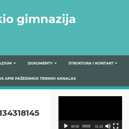
kio gimnazija
FERTA GIMNAZJUM
DOKUMENTY
STRUKTURA
 INFORMACIJOS APIE PAŽEIDIMUS TEIKIMO KANALAS
Odtwarzacz
video
134318145
00:00
01:10