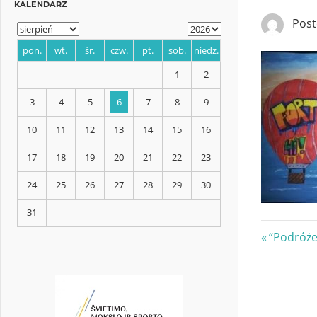
Pos
KALENDARZ
pon.
wt.
śr.
czw.
pt.
sob.
niedz.
1
2
3
4
5
6
7
8
9
Nawi
Previous
“Podróże
10
11
12
13
14
15
16
Post:
wpis
17
18
19
20
21
22
23
24
25
26
27
28
29
30