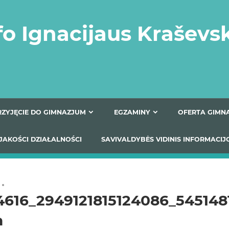
fo Ignacijaus Kraševs
PRZYJĘCIE DO GIMNAZJUM
EGZAMINY
O
YNIKI JAKOŚCI DZIAŁALNOŚCI
SAVIVALDYBĖS VIDINIS
14616_2949121815124086_545148
n