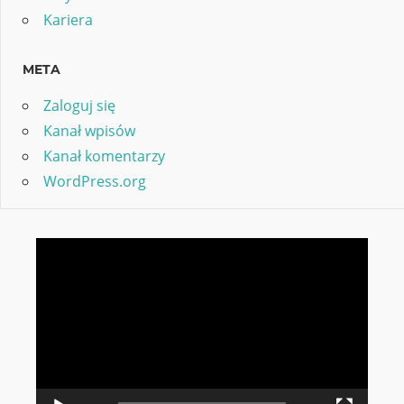
Kariera
META
Zaloguj się
Kanał wpisów
Kanał komentarzy
WordPress.org
Odtwarzacz
video