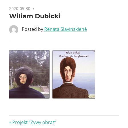
2020-05-30
Wiliam Dubicki
Posted by
Renata Slavinskienė
Nawigacja
Previous
Projekt “Żywy obraz”