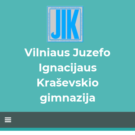
Skip
to
content
Vilniaus Juzefo
Ignacijaus
Kraševskio
gimnazija