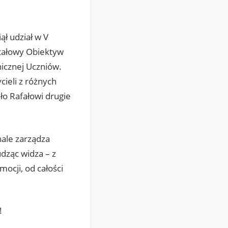
ął udział w V
tałowy Obiektyw
icznej Uczniów.
ieli z różnych
ło Rafałowi drugie
ale zarządza
dząc widza – z
ocji, od całości
!