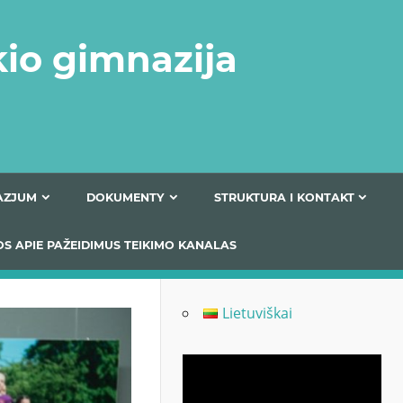
kio gimnazija
FERTA GIMNAZJUM
DOKUMENTY
STRUKTURA
 INFORMACIJOS APIE PAŽEIDIMUS TEIKIMO KANALAS
Lietuviškai
Odtwarzacz
video