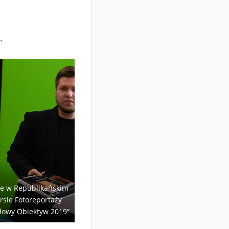
.
sce w Republikańskim
rsie Fotoreportaży
ałowy Obiektyw 2019“