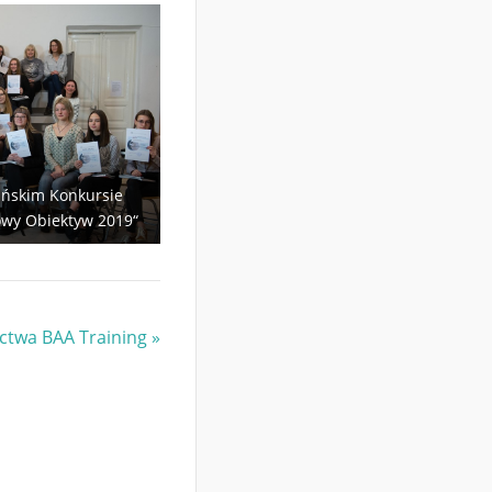
ańskim Konkursie
owy Obiektyw 2019“
ictwa BAA Training