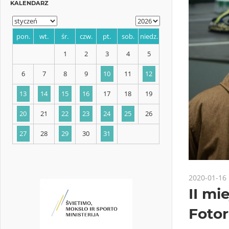
KALENDARZ
pon.
wt.
śr.
czw.
pt.
sob.
niedz.
1
2
3
4
5
6
7
8
9
10
11
12
13
14
15
16
17
18
19
2020-01-16
II mi
20
21
22
23
24
25
26
Fotor
27
28
29
30
31