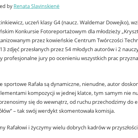
ted by
Renata Slavinskienė
inkiewicz, uczeń klasy G4 (naucz. Waldemar Dowejko), wzi
ńskim Konkursie Fotoreportażowym dla młodzieży „Krysz
ganizowanym przez kowieńskie Centrum Twórczości Techn
13 zdjęć przesłanych przez 54 młodych autorów i 2 nauczyc
y profesjonalne jury po ocenieniu wszystkich prac przyzna
e sportowe Rafała są dynamiczne, nienudne, autor doskon
lementami kompozycji w jednej klatce, tym samym nie nu
przenosimy się do wewnątrz, od ruchu przechodzimy do em
ółów” – tak swój werdykt skomentowała komisja.
my Rafałowi i życzymy wielu dobrych kadrów w przyszłości