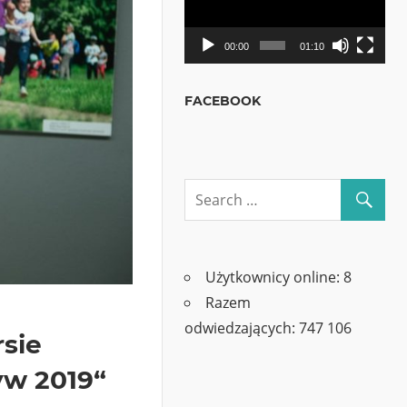
00:00
01:10
FACEBOOK
Użytkownicy online:
8
Razem
odwiedzających:
747 106
sie
yw 2019“