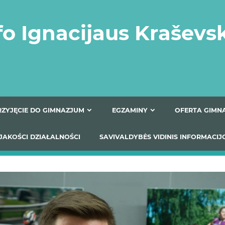
fo Ignacijaus Kraševs
PRZYJĘCIE DO GIMNAZJUM
EGZAMINY
O
YNIKI JAKOŚCI DZIAŁALNOŚCI
SAVIVALDYBĖS VIDINIS