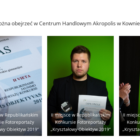
ożna obejrzeć w Centrum Handlowym Akropolis w Kownie
e w Republikańskim
II miejsce w Republikańskim
II miej
ie Fotoreportaży
Konkursie Fotoreportaży
Konku
owy Obiektyw 2019“
„Kryształowy Obiektyw 2019“
„Kryszt