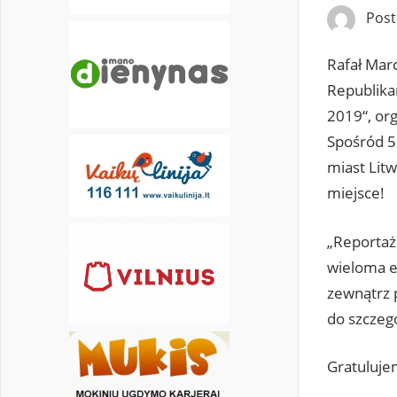
Pos
Rafał Marc
Republika
2019“, or
Spośród 5
miast Litw
miejsce!
„Reportaż
wieloma e
zewnątrz 
do szczeg
Gratuluje