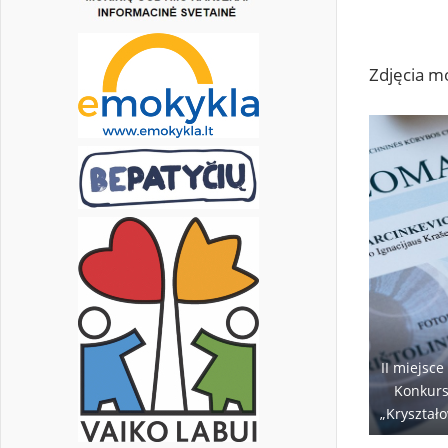
Zdjęcia m
II miejsc
Konkurs
„Kryształ