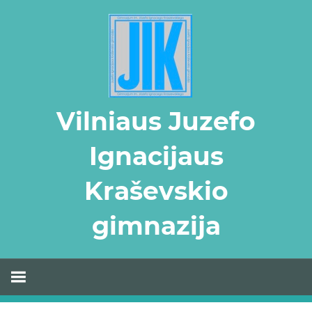
Skip
to
content
Vilniaus Juzefo
Ignacijaus
Kraševskio
gimnazija