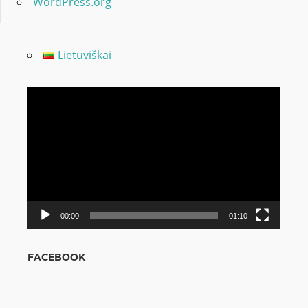
WordPress.org
Lietuviškai
Odtwarzacz
video
00:00
01:10
FACEBOOK