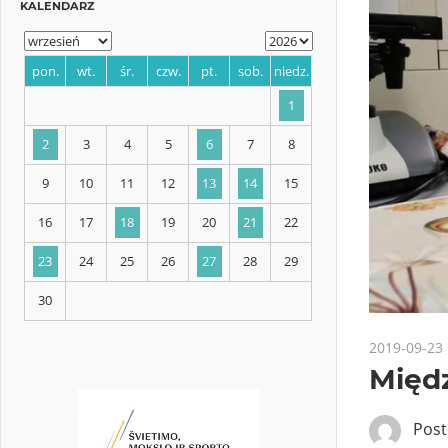
KALENDARZ
pon.
wt.
śr.
czw.
pt.
sob.
niedz.
1
2
3
4
5
6
7
8
9
10
11
12
13
14
15
2019-09-23
Międz
16
17
18
19
20
21
22
Pos
23
24
25
26
27
28
29