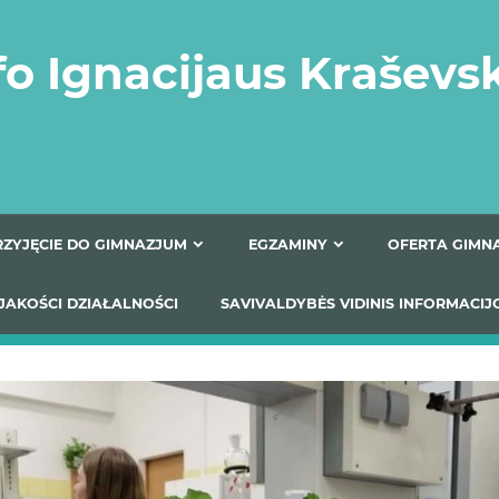
fo Ignacijaus Kraševs
PRZYJĘCIE DO GIMNAZJUM
EGZAMINY
O
YNIKI JAKOŚCI DZIAŁALNOŚCI
SAVIVALDYBĖS VIDINIS