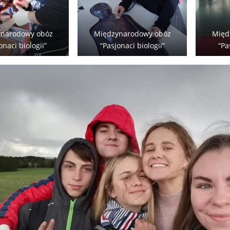
narodowy obóz
Międzynarodowy obóz
Międ
onaci biologii”
“Pasjonaci biologii”
“Pa