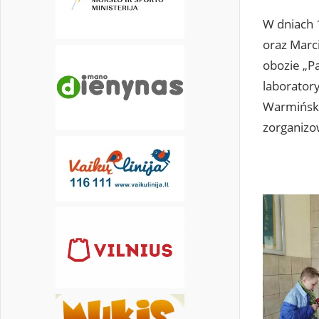
W dniach 
30
oraz Marc
obozie „Pa
laborator
Warmińsko–
zorganizo