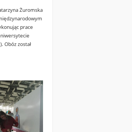
Katarzyna Żuromska
 w międzynarodowym
wykonując prace
Uniwersytecie
). Obóz został