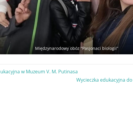
Międzynarodowy obóz “Pasjonaci biologii”
gacja
dukacyjna w Muzeum V. M. Putinasa
Next
Wycieczka edukacyjna do 
u
Post: