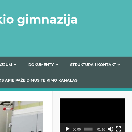
kio gimnazija
FERTA GIMNAZJUM
DOKUMENTY
STRUKTURA
 INFORMACIJOS APIE PAŽEIDIMUS TEIKIMO KANALAS
Odtwarzacz
video
00:00
01:10