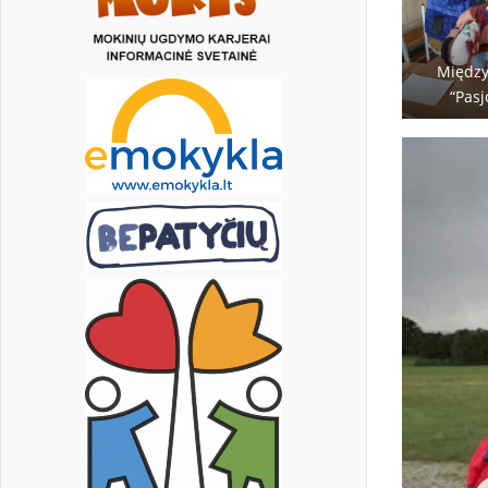
Między
“Pasj