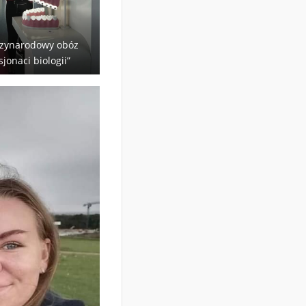
zynarodowy obóz
sjonaci biologii”