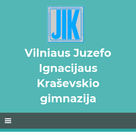
Skip
to
content
Vilniaus Juzefo
Ignacijaus
Kraševskio
gimnazija