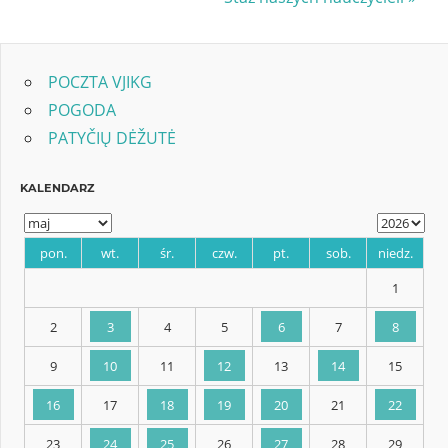
Post:
POCZTA VJIKG
POGODA
PATYČIŲ DĖŽUTĖ