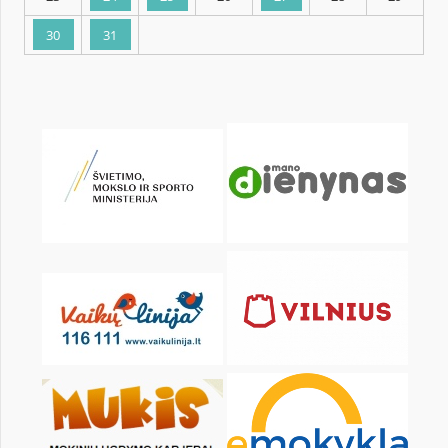
KALENDARZ
pon.
wt.
śr.
czw.
pt.
sob.
2
3
4
5
6
7