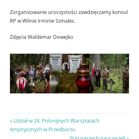
Zorganizowanie uroczystości zawdzięczamy konsul
RP w Wilnie Irminie Szmalec.
Zdjęcia Waldemar Dowejko
Nawigacja
Previous
Udział w 24. Polonijnych Warsztatach
Post:
Artystycznych w Przedborzu
wpisu
Next
Staż naszych nauczycieli