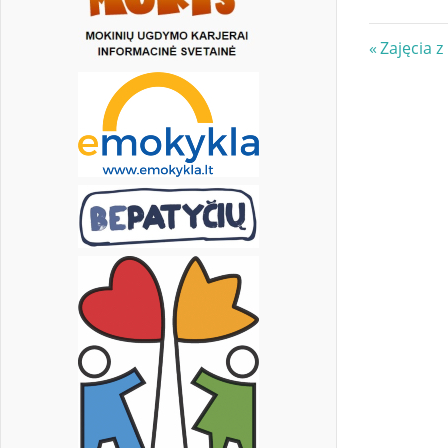
Nawi
Previous
Zajęcia z
Post:
wpis