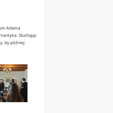
zeum Adama
omantyka. Słuchając
y, by później