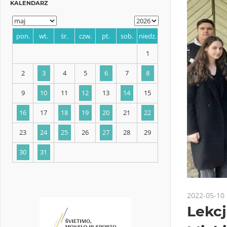
KALENDARZ
pon.
wt.
śr.
czw.
pt.
sob.
niedz.
1
2
3
4
5
6
7
8
9
10
11
12
13
14
15
2022-05-10
16
17
18
19
20
21
22
Lekc
23
24
25
26
27
28
29