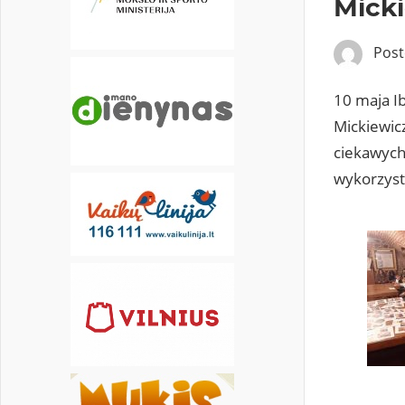
Mick
30
31
Pos
10 maja I
Mickiewic
ciekawych
wykorzyst