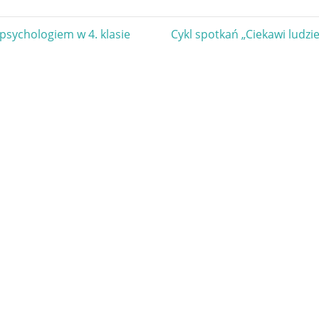
gacja
Next
 psychologiem w 4. klasie
Cykl spotkań „Ciekawi ludzi
Post:
u