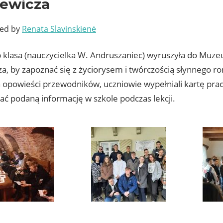
iewicza
ted by
Renata Slavinskienė
b klasa (nauczycielka W. Andruszaniec) wyruszyła do Mu
za, by zapoznać się z życiorysem i twórczością słynnego r
 opowieści przewodników, uczniowie wypełniali kartę prac
ać podaną informację w szkole podczas lekcji.