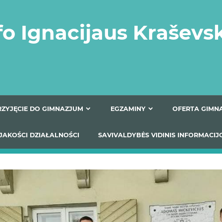
fo Ignacijaus Kraševs
PRZYJĘCIE DO GIMNAZJUM
EGZAMINY
O
YNIKI JAKOŚCI DZIAŁALNOŚCI
SAVIVALDYBĖS VIDINIS