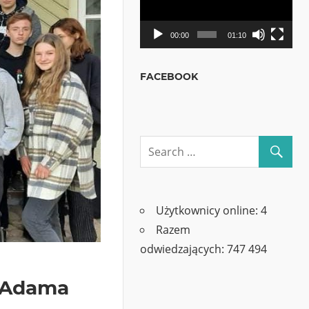
00:00
01:10
FACEBOOK
Użytkownicy online:
4
Razem
odwiedzających:
747 494
m Adama