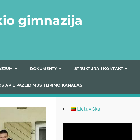
kio gimnazija
FERTA GIMNAZJUM
DOKUMENTY
STRUKTURA
 INFORMACIJOS APIE PAŽEIDIMUS TEIKIMO KANALAS
Lietuviškai
Odtwarzacz
video