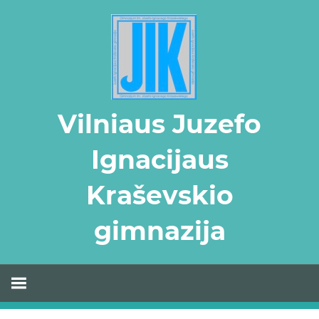
Skip
to
content
Vilniaus Juzefo
Ignacijaus
Kraševskio
gimnazija