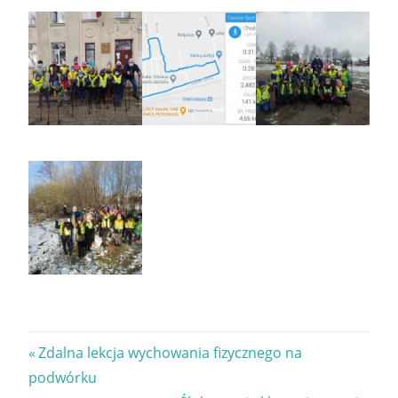
Nawigacja
Previous
Zdalna lekcja wychowania fizycznego na
Post:
podwórku
wpisu