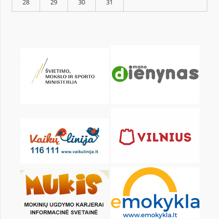
KALENDARZ
pon.
wt.
śr.
czw.
pt.
sob.
1
2
3
4
5
7
8
9
10
11
12