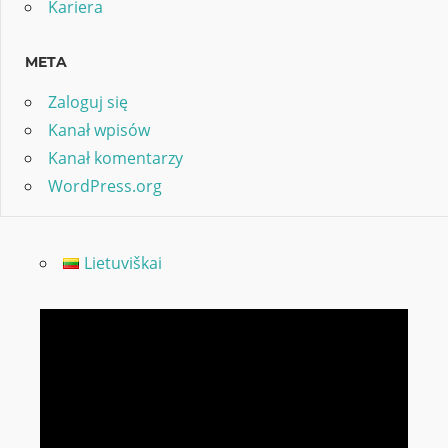
Kariera
META
Zaloguj się
Kanał wpisów
Kanał komentarzy
WordPress.org
Lietuviškai
Odtwarzacz
video